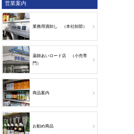
営業案内
業務用酒卸し （本社卸部）
薬師あいロード店 （小売専
門）
商品案内
お勧め商品