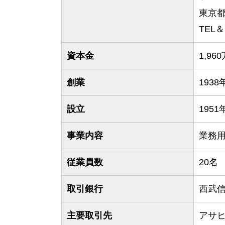
東京都
TEL＆F
資本金
1,96
創業
193
設立
195
事業内容
業務
従業員数
20名
取引銀行
西武信
主要取引先
アサ