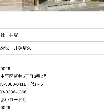
会社 井塚
取締役 井塚晴久
社
-0026
中野区新井5丁目6番2号
 03-3388-0411（代)～5
 03-3386-1366
師あいロード店
-0026