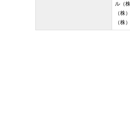
ル（
（株
（株