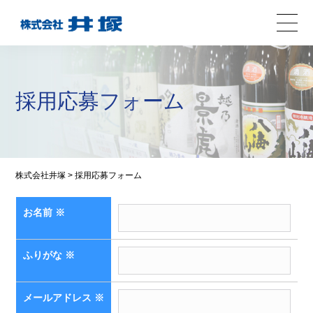
採用応募フォーム
株式会社井塚
>
採用応募フォーム
お名前
※
ふりがな
※
メールアドレス
※